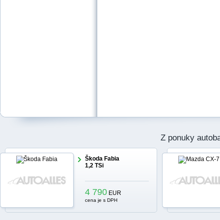
Z ponuky autob
Škoda Fabia
1,2 TSi
4 790
EUR
cena je s DPH