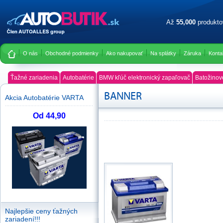
Až
55,000
produkt
O nás
Obchodné podmienky
Ako nakupovať
Na splátky
Záruka
Konta
Ťažné zariadenia
Autobatérie
BMW kľúč elektronický zapaľovač
Batožinov
BANNER
Akcia Autobatérie VARTA
Od 44,90
Najlepšie ceny ťažných
zariadení!!!