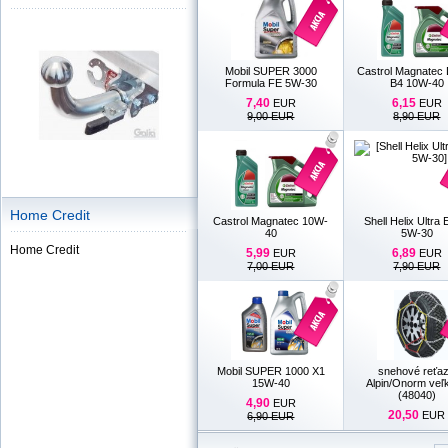
Mobil SUPER 3000
Castrol Magnatec 
Formula FE 5W-30
B4 10W-40
7,40
6,15
EUR
EUR
9,00 EUR
8,90 EUR
Home Credit
Castrol Magnatec 10W-
Shell Helix Ultra 
40
5W-30
Home Credit
5,99
6,89
EUR
EUR
7,00 EUR
7,90 EUR
Mobil SUPER 1000 X1
snehové reťa
15W-40
Alpin/Onorm veľk
(48040)
4,90
EUR
20,50
EUR
6,90 EUR