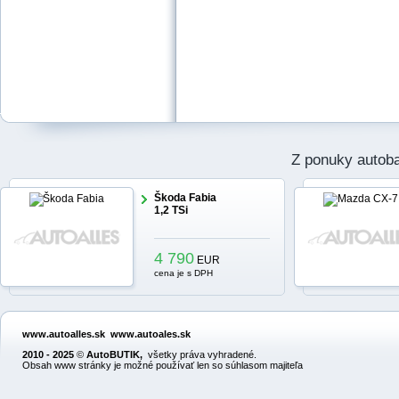
Z ponuky autob
Škoda Fabia
1,2 TSi
4 790
EUR
cena je s DPH
www.autoalles.sk
www.autoales.sk
2010 - 2025
©
AutoBUTIK
,
všetky práva vyhradené.
Obsah www stránky je možné používať len so súhlasom majiteľa