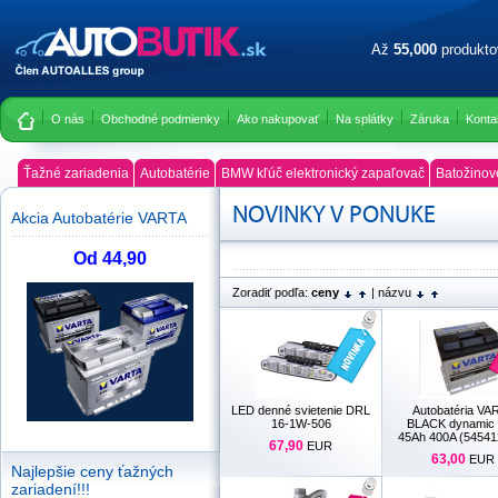
Až
55,000
produkt
O nás
Obchodné podmienky
Ako nakupovať
Na splátky
Záruka
Konta
Ťažné zariadenia
Autobatérie
BMW kľúč elektronický zapaľovač
Batožinov
NOVINKY V PONUKE
Akcia Autobatérie VARTA
Od 44,90
Zoradiť podľa:
ceny
|
názvu
LED denné svietenie DRL
Autobatéria VA
16-1W-506
BLACK dynamic
45Ah 400A (54541
67,90
EUR
63,00
EUR
Najlepšie ceny ťažných
zariadení!!!