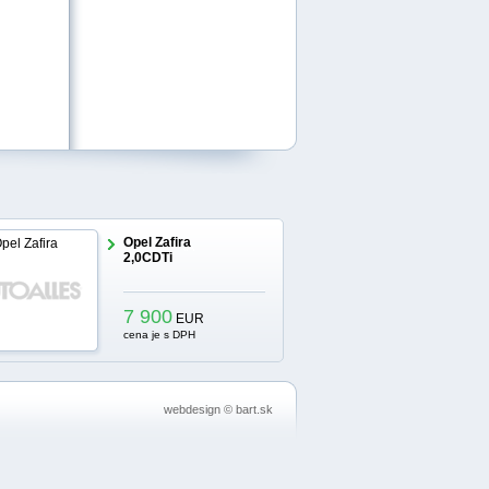
Opel Zafira
2,0CDTi
7 900
EUR
cena je s DPH
webdesign
©
bart.sk