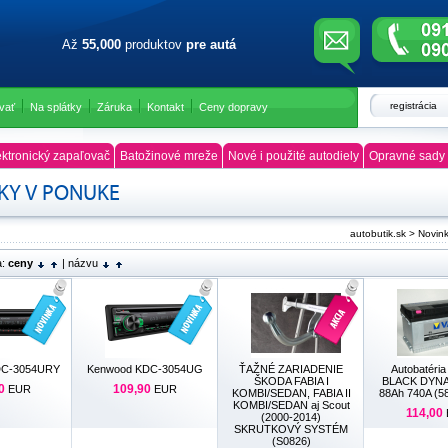
Až
55,000
produktov
pre autá
registrácia
vať
Na splátky
Záruka
Kontakt
Ceny dopravy
ktronický zapaľovač
Batožinové mreže
Nové i použité autodiely
Opravné sady 
KY V PONUKE
autobutik.sk
>
Novin
a:
ceny
|
názvu
DC-3054URY
Kenwood KDC-3054UG
ŤAŽNÉ ZARIADENIE
Autobatéri
ŠKODA FABIA I
BLACK DYNA
0
109,90
EUR
EUR
KOMBI/SEDAN, FABIA II
88Ah 740A (5
KOMBI/SEDAN aj Scout
114,00
(2000-2014)
SKRUTKOVÝ SYSTÉM
(S0826)