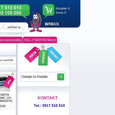
Položiek:
0
Suma:
0
prihlásiť sa
pre pneumatiky
RALLY MARTIN Merch
ky v ponuke
a VARTA
KONTAKT
MIC 12V
88403074)
Tel.: 0917 510 510
EUR