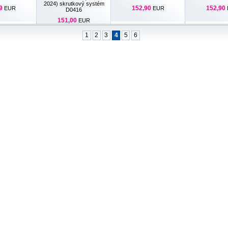
2024) skrutkový systém
9
152,90
152,90
EUR
EUR
D0416
151,00
EUR
1
2
3
4
5
6