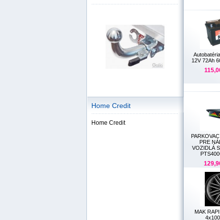
Autobatér
12V 72Ah 6
115,0
Home Credit
Home Credit
PARKOVACÍ
PRE NÁ
VOZIDLÁ 
PTS40
129,9
MAK RAPI
4x100