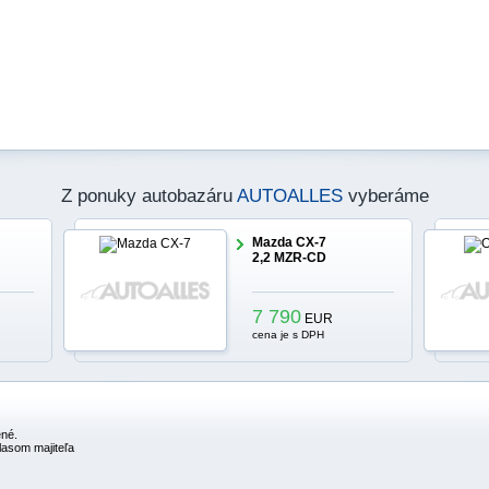
Z ponuky autobazáru
AUTOALLES
vyberáme
Mazda CX-7
2,2 MZR-CD
7 790
EUR
cena je s DPH
né.
asom majiteľa