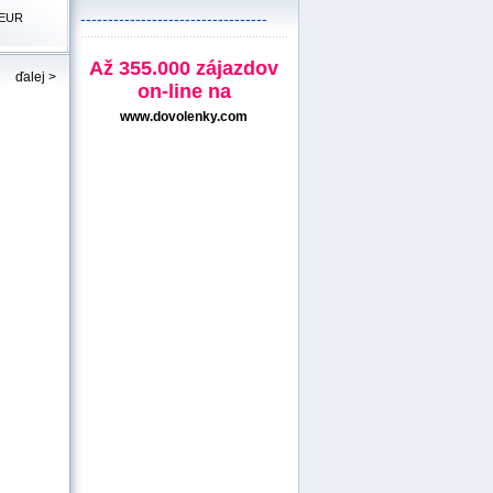
----------------------------------
EUR
Až 355.000 zájazdov
ďalej >
on-line na
www.dovolenky.com