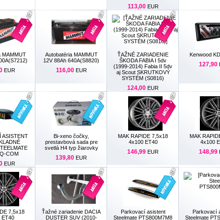
113,00
EUR
ia MAMMUT
Autobatéria MAMMUT
ŤAŽNÉ ZARIADENIE
Kenwood K
00A(S7212)
12V 88Ah 640A(S8820)
ŠKODA FABIA I 5dv
127,90
(1999-2014) Fabia II 5dv
0
116,00
EUR
EUR
aj Scout SKRUTKOVÝ
SYSTÉM (S0816)
124,00
EUR
 ASISTENT
Bi-xeno čočky,
MAK RAPIDE 7,5x18
MAK RAPIDE
KLADNÉ
prestavbová sada pre
4x100 ET40
4x100 
STEELMATE
svetlá H4 typ žiarovky
146,99
148,99
EUR
0Q-COM
139,80
EUR
0
EUR
DE 7,5x18
Ťažné zariadenie DACIA
Parkovací asistent
Parkovací a
 ET40
DUSTER SUV (2010-
Steelmate PTS800M7M8
Steelmate P