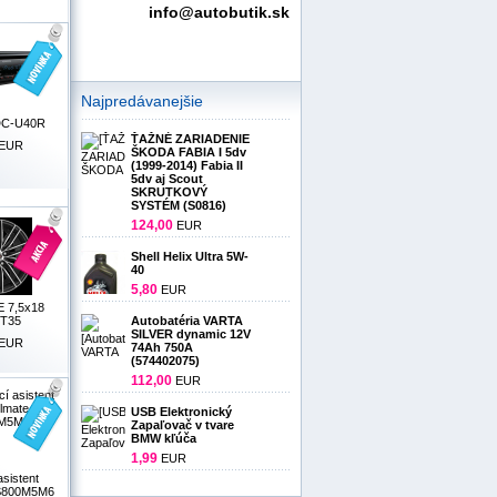
info@autobutik.sk
Najpredávanejšie
DC-U40R
ŤAŽNÉ ZARIADENIE
EUR
ŠKODA FABIA I 5dv
(1999-2014) Fabia II
5dv aj Scout
SKRUTKOVÝ
SYSTÉM (S0816)
124,00
EUR
Shell Helix Ultra 5W-
40
5,80
EUR
 7,5x18
Autobatéria VARTA
ET35
SILVER dynamic 12V
EUR
74Ah 750A
(574402075)
112,00
EUR
USB Elektronický
Zapaľovač v tvare
BMW kľúča
1,99
EUR
sistent
TS800M5M6