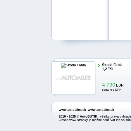
Škoda Fabia
1,2 TSi
4 790
EUR
cena je s DPH
www.autoalles.sk
www.autoales.sk
2010 - 2025
©
AutoBUTIK
,
všetky práva vyhrade
Obsah www stránky je možné používať len so súhl