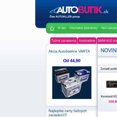
O nás
Obchodné podmienky
Ako nakupo
Ťažné zariadenia
Autobatérie
BMW kľúč ele
NOVIN
Akcia Autobatérie VARTA
Od 44,90
Zoradiť podľ
Kenwood K
109,9
Najlepšie ceny ťažných
zariadení!!!