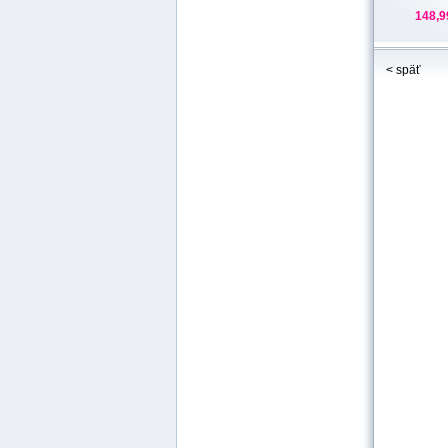
148,9
< späť