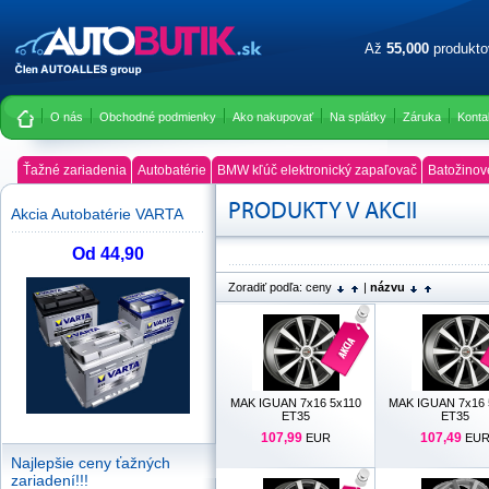
Až
55,000
produkt
O nás
Obchodné podmienky
Ako nakupovať
Na splátky
Záruka
Konta
Ťažné zariadenia
Autobatérie
BMW kľúč elektronický zapaľovač
Batožinov
PRODUKTY V AKCII
Akcia Autobatérie VARTA
Od 44,90
Zoradiť podľa:
ceny
|
názvu
MAK IGUAN 7x16 5x110
MAK IGUAN 7x16 
ET35
ET35
107,99
107,49
EUR
EU
Najlepšie ceny ťažných
zariadení!!!