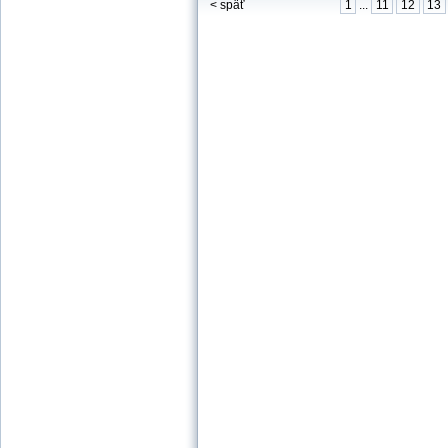
< späť
1
...
11
12
13