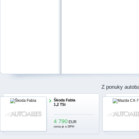
Z ponuky autob
Škoda Fabia
1,2 TSi
4 790
EUR
cena je s DPH