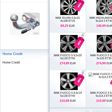
MAK IGUAN 6,5x15
MAK HIGHLANDS
4x108 ET15
5x114.3 ET4
89,25
146,99
EUR
EU
Home Credit
MAK FUOCO 5 9,5x20
MAK FUOCO 5 9
5x130 ET50
5x120 ET35
Home Credit
274,99
274,99
EUR
EU
MAK FUOCO 5 8,5x19
MAK FUOCO 5 8
5x130 ET45
5x114,3 ET4
210,99
210,99
EUR
EU