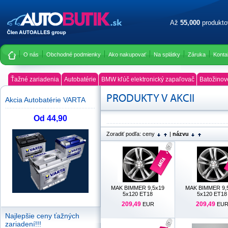
Až
55,000
produkt
O nás
Obchodné podmienky
Ako nakupovať
Na splátky
Záruka
Konta
Ťažné zariadenia
Autobatérie
BMW kľúč elektronický zapaľovač
Batožinov
PRODUKTY V AKCII
Akcia Autobatérie VARTA
Od 44,90
Zoradiť podľa:
ceny
|
názvu
MAK BIMMER 9,5x19
MAK BIMMER 9,
5x120 ET18
5x120 ET18
209,49
209,49
EUR
EU
Najlepšie ceny ťažných
zariadení!!!