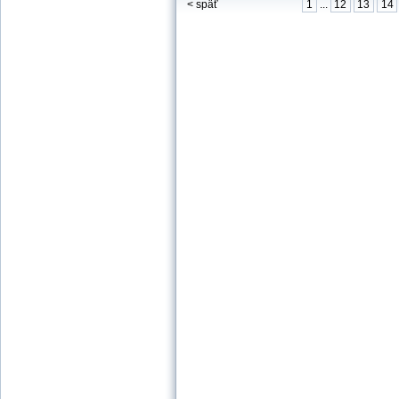
< späť
1
...
12
13
14