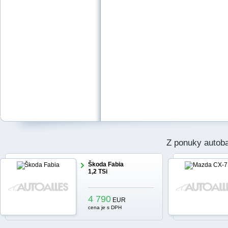
Z ponuky autob
Škoda Fabia
1,2 TSi
4 790
EUR
cena je s DPH