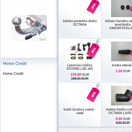
ložisko predného tlmiča
ložisko horného ul
OCTAVIA
pred.tlmiča
FAVORIT/FELI
Home Credit
Laserová rušička
krytka stiera
STOPEE LSR 200
1,00
EUR
Home Credit
159,90
EUR
199,00 EUR
kotúč brzdový zadný -
koleno čističa vz
sada
OCTAVIA 1,6/5
4,90
EUR
8,50 EUR