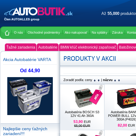
Až
55,000
produkt
O nás
Obchodné podmienky
Ako nakupovať
Na splátky
Záruka
Konta
Ťažné zariadenia
Autobatérie
BMW kľúč elektronický zapaľovač
Batožinov
PRODUKTY V AKCII
Akcia Autobatérie VARTA
Od 44,90
Zoradiť podľa:
ceny
|
názvu
Autobatéria BOSCH S3
Autobatéria BA
12V 41 Ah 360A
POWER BULL 12V
300A (P4026
53,90
EUR
82,00
EUR
65,00 EUR
Najlepšie ceny ťažných
zariadení!!!