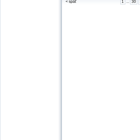
< späť
1
...
30