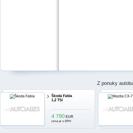
Z ponuky autob
Škoda Fabia
1,2 TSi
4 790
EUR
cena je s DPH