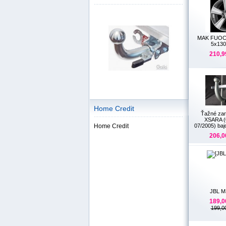
MAK FUOCO
5x130
210,9
Home Credit
Ťažné zar
XSARA (
Home Credit
07/2005) ba
206,0
JBL M
189,0
199,0