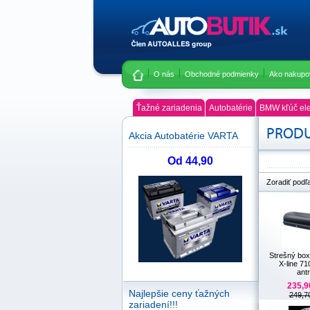
O nás
Obchodné podmienky
Ako nakupo
Ťažné zariadenia
Autobatérie
BMW kľúč ele
PRODU
Akcia Autobatérie VARTA
Od 44,90
Zoradiť podľ
Strešný b
X-line 71
antr
235,9
Najlepšie ceny ťažných
249,7
zariadení!!!