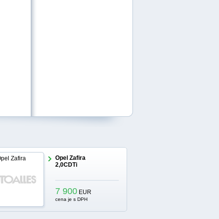
Opel Zafira
2,0CDTi
7 900
EUR
cena je s DPH