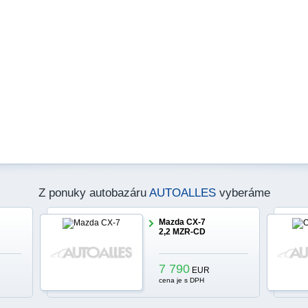
Z ponuky autobazáru
AUTOALLES
vyberáme
Mazda CX-7
2,2 MZR-CD
7 790
EUR
cena je s DPH