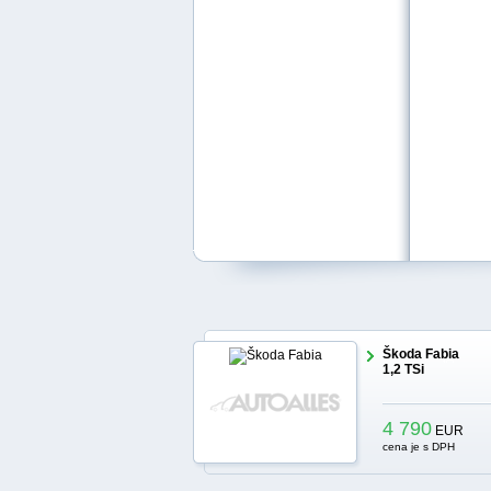
Škoda Fabia
1,2 TSi
4 790
EUR
cena je s DPH