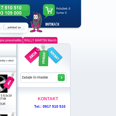
Položiek:
0
Suma:
0
prihlásiť sa
pre pneumatiky
RALLY MARTIN Merch
ukty v akcii
5 8,5x19
KONTAKT
 ET48
EUR
Tel.: 0917 510 510