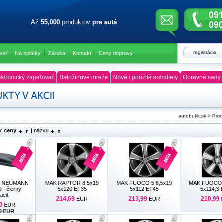
Až
55,000
produktov
pre autá
registrácia
vať
Na splátky
Záruka
Kontakt
Ceny dopravy
ktronický zapaľovač
Batožinové mreže
Nové i použité autodiely
Opravné sady 
KTY V AKCII
autobutik.sk
>
Prod
a:
ceny
|
názvu
ox NEUMANN
MAK RAPTOR 8.5x19
MAK FUOCO 5 8,5x19
MAK FUOCO 
0 - čierny
5x120 ET35
5x112 ET45
5x114,3
acit
214,69
213,99
210,99
EUR
EUR
0
EUR
0 EUR