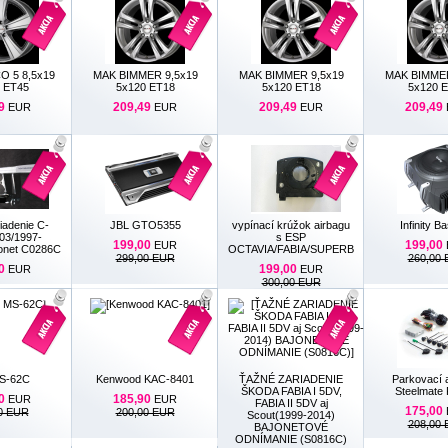
 5 8,5x19
MAK BIMMER 9,5x19
MAK BIMMER 9,5x19
MAK BIMMER
 ET45
5x120 ET18
5x120 ET18
5x120 
9
209,49
209,49
209,49
EUR
EUR
EUR
iadenie C-
JBL GTO5355
vypínací krúžok airbagu
Infinity B
03/1997-
s ESP
199,00
199,00
EUR
jonet C0286C
OCTAVIA/FABIA/SUPERB
299,00 EUR
260,00
0
199,00
EUR
EUR
300,00 EUR
S-62C
Kenwood KAC-8401
ŤAŽNÉ ZARIADENIE
Parkovací a
ŠKODA FABIA I 5DV,
Steelmate
0
185,90
EUR
EUR
FABIA II 5DV aj
175,00
0 EUR
200,00 EUR
Scout(1999-2014)
208,00
BAJONETOVÉ
ODNÍMANIE (S0816C)