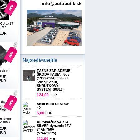
info@autobutik.sk
 8,5x19
ET37
EUR
Najpredávanejšie
asslink
ŤAŽNÉ ZARIADENIE
ŠKODA FABIA I 5dv
EUR
(1999-2014) Fabia II
 EUR
5dv aj Scout
SKRUTKOVÝ
SYSTÉM (S0816)
124,00
EUR
Shell Helix Ultra 5W-
40
5,80
EUR
sistent
Autobatéria VARTA
 PD800
SILVER dynamic 12V
EUR
74Ah 750A
 EUR
(574402075)
112,00
EUR