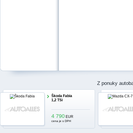
Z ponuky autob
Škoda Fabia
1,2 TSi
4 790
EUR
cena je s DPH