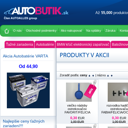
Až
55,000
produkt
O nás
Obchodné podmienky
Ako nakupovať
Na splátky
Záruka
Konta
Ťažné zariadenia
Autobatérie
BMW kľúč elektronický zapaľovač
Batožinov
PRODUKTY V AKCII
Akcia Autobatérie VARTA
Od 44,90
Zoradiť podľa:
ceny
|
názvu
viečko nádoby
rozvodka hadi
ostrekovačov
ostrekovača
FAVORIT/FELICIA
FABIA/FELICIA/O
0,30
0,30
EUR
EUR
Najlepšie ceny ťažných
1,00 EUR
1,00 EUR
zariadení!!!