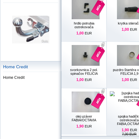
hrdlo potrubia
krytka stiera
ostrekovača
1,00
EUR
1,00
EUR
Home Credit
svorkovnica 2 pol.
puzdro štartéra 
spinačov FELICIA
FELICIA 1,9
Home Credit
1,00
1,00
EUR
EUR
olej uzáver
spojka hadič
FABIA/OCTAVIA
ostrekovača
FABIA,OCTAV
1,90
EUR
1,90
EUR
7,00 EUR